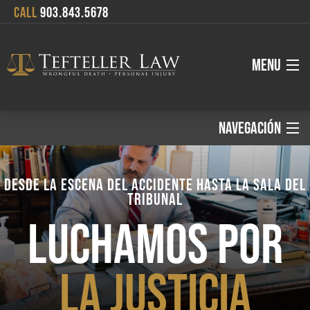
CALL
903.843.5678
MENU
About
NAVEGACIÓN
Español:
Attorneys
DESDE LA ESCENA DEL ACCIDENTE HASTA LA SALA DEL
TRIBUNAL
Services
Inicio
LUCHAMOS POR
Where We Serve
LA JUSTICIA
Áreas de Práctica
Blog